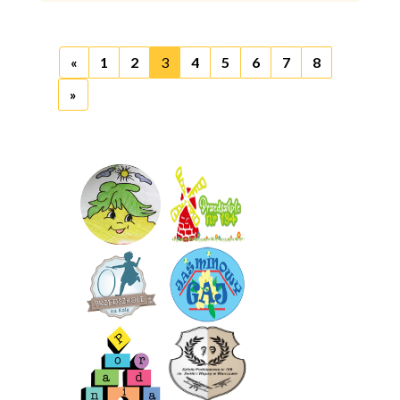
«
1
2
3
4
5
6
7
8
»