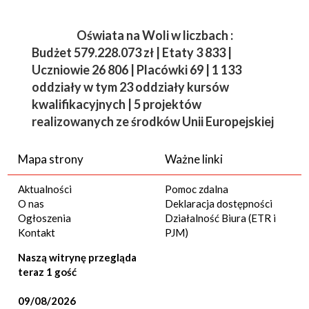
Oświata na Woli w liczbach :
Budżet
579.228.073 zł | Etaty 3 833 |
Uczniowie 26 806 | Placówki 69 | 1 133
oddziały w tym 23 oddziały kursów
kwalifikacyjnych | 5 projektów
realizowanych ze środków Unii Europejskiej
Mapa strony
Ważne linki
Aktualności
Pomoc zdalna
O nas
Deklaracja dostępności
Ogłoszenia
Działalność Biura (ETR i
Kontakt
PJM)
Naszą witrynę przegląda
teraz 1 gość
09/08/2026