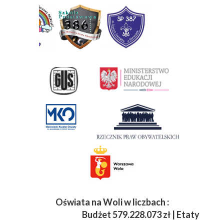
Oświata na Woli w liczbach :
Budżet
579.228.073 zł | Etaty 3 833 