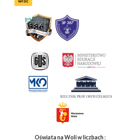
wróć
Oświata na Woli w liczbach :