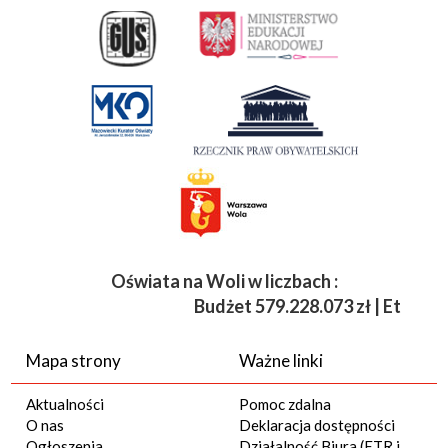
Oświata na Woli w liczbach :
Budżet
579.228.073 zł | Etaty 3 
Mapa strony
Ważne linki
Aktualności
Pomoc zdalna
O nas
Deklaracja dostępności
Ogłoszenia
Działalność Biura (ETR i