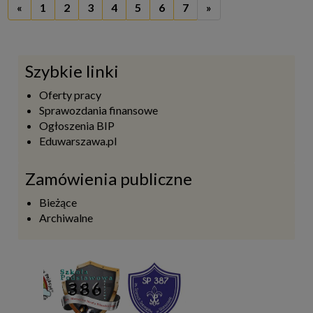
«
1
2
3
4
5
6
7
»
Szybkie linki
Oferty pracy
Sprawozdania finansowe
Ogłoszenia BIP
Eduwarszawa.pl
Zamówienia publiczne
Bieżące
Archiwalne