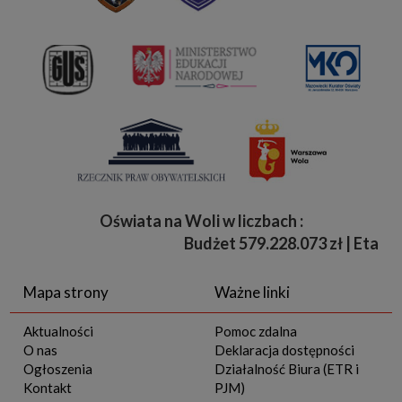
Oświata na Woli w liczbach :
Budżet
579.228.073 zł | Etaty 
Mapa strony
Ważne linki
Aktualności
Pomoc zdalna
O nas
Deklaracja dostępności
Ogłoszenia
Działalność Biura (ETR i
Kontakt
PJM)