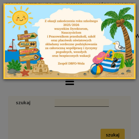
POSIADAMY CERTYFIKAT SYSTEMU ZARZĄDZANIA JAKOŚCIĄ W OPARCIU O
WYMAGANIA NORMY EN ISO 9001:2015
Czcionka
A
+A
A++
szukaj
szukaj