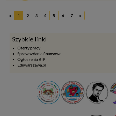
«
1
2
3
4
5
6
7
»
Szybkie linki
Oferty pracy
Sprawozdania finansowe
Ogłoszenia BIP
Eduwarszawa.pl