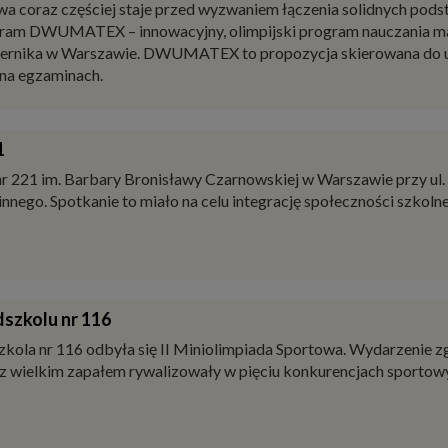
oraz częściej staje przed wyzwaniem łączenia solidnych podsta
ogram DWUMATEX – innowacyjny, olimpijski program nauczania m
ernika w Warszawie. DWUMATEX to propozycja skierowana do uc
 na egzaminach.
1
r 221 im. Barbary Bronisławy Czarnowskiej w Warszawie przy ul
nnego. Spotkanie to miało na celu integrację społeczności szkol
szkolu nr 116
zkola nr 116 odbyła się II Miniolimpiada Sportowa. Wydarzenie 
e z wielkim zapałem rywalizowały w pięciu konkurencjach sportow