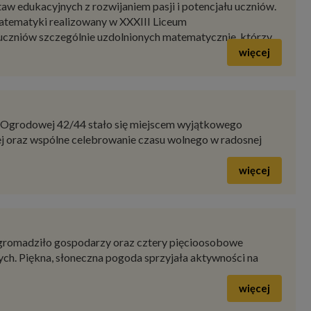
w edukacyjnych z rozwijaniem pasji i potencjału uczniów.
atematyki realizowany w XXXIII Liceum
zniów szczególnie uzdolnionych matematycznie, którzy
więcej
. Ogrodowej 42/44 stało się miejscem wyjątkowego
nej oraz wspólne celebrowanie czasu wolnego w radosnej
więcej
zgromadziło gospodarzy oraz cztery pięcioosobowe
ych. Piękna, słoneczna pogoda sprzyjała aktywności na
więcej