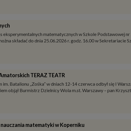
nych
klas eksperymentalnych matematycznych w Szkole Podstawowej nr 
na składać do dnia 25.06.2026 r. godz. 16.00 w Sekretariacie Sz
w Amatorskich TERAZ TEATR
im. Batalionu „Zośka” w dniach 12-14 czerwca odbył się I War
em objął Burmistrz Dzielnicy Wola m.st. Warszawy – pan Krzyszt
 nauczania matematyki w Koperniku