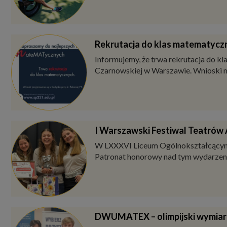
Rekrutacja do klas matematycz
Informujemy, że trwa rekrutacja do 
Czarnowskiej w Warszawie. Wnioski moż
I Warszawski Festiwal Teatró
W LXXXVI Liceum Ogólnokształcącym 
Patronat honorowy nad tym wydarzeni
DWUMATEX – olimpijski wymiar