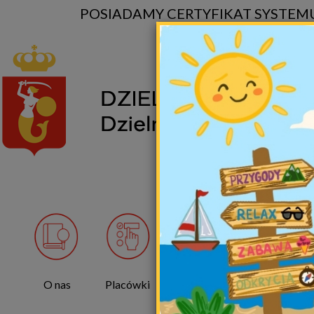
POSIADAMY CERTYFIKAT SYSTEMU
O nas
Placówki
Dla
RODO
placówek