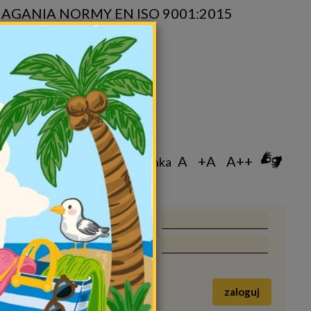
AGANIA NORMY EN ISO 9001:2015
A
+A
A++
Czcionka
login
hasło
szukaj
zaloguj