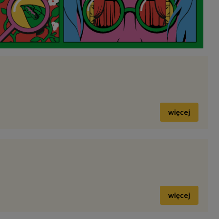
więcej
więcej